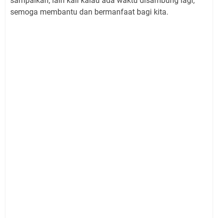
sampaikan, lain kali kalau ada waktu disambung lagi,
semoga membantu dan bermanfaat bagi kita.