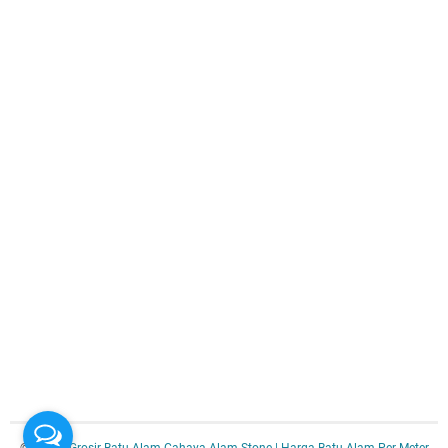
© 2025 -
Grosir Batu Alam Cahaya Alam Stone | Harga Batu Alam Per Meter