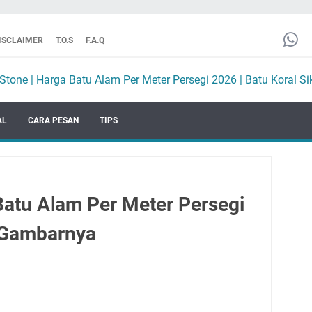
ISCLAIMER
T.O.S
F.A.Q
AL
CARA PESAN
TIPS
Batu Alam Per Meter Persegi
 Gambarnya