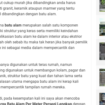
ut cukup murah jika dibandingkan anda harus
rti granit, keramik ataupun marmer yang tentu
l dibandingkan dengan batu alam.
ama
batu alam
merupakan salah satu komponen
i struktur yang keras serta memiliki keindahan
aplikasian batu alam ke dalam interior atau ekstrior
 oleh sebab itu maka tak heran jika banyak pemilik
 ini sebagai media dalam mempercantik dan
hanya digunakan untuk teras rumah, namun
ering digunakan untuk membangun kolam, pagar dan
nik, struktur batu yang kuat dan tahan lama serta
lasan utama mengapa batu alam ini kerap kali
m mempercantik tampilan rumah mereka.
tadi, pada kesempatan kali ini saya akan mencoba
rga Batu Alam Per Meter Persegi Lengkap
dengan