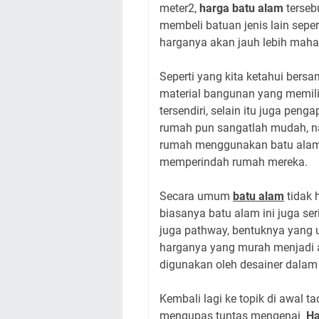
meter2,
harga batu alam
terseb
membeli batuan jenis lain sepe
harganya akan jauh lebih maha
Seperti yang kita ketahui bers
material bangunan yang memilik
tersendiri, selain itu juga peng
rumah pun sangatlah mudah, nah
rumah menggunakan batu alam
memperindah rumah mereka.
Secara umum
batu alam
tidak 
biasanya batu alam ini juga s
juga pathway, bentuknya yang u
harganya yang murah menjadi a
digunakan oleh desainer dala
Kembali lagi ke topik di awal 
mengupas tuntas mengenai
Ha