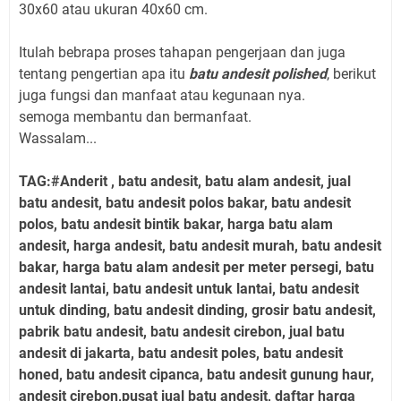
30x60 atau ukuran 40x60 cm.
Itulah bebrapa proses tahapan pengerjaan dan juga
tentang pengertian apa itu
batu andesit polished
, berikut
juga fungsi dan manfaat atau kegunaan nya.
semoga membantu dan bermanfaat.
Wassalam...
TAG:#Anderit , batu andesit, batu alam andesit, jual
batu andesit, batu andesit polos bakar, batu andesit
polos, batu andesit bintik bakar, harga batu alam
andesit, harga andesit, batu andesit murah, batu andesit
bakar, harga batu alam andesit per meter persegi, batu
andesit lantai, batu andesit untuk lantai, batu andesit
untuk dinding, batu andesit dinding, grosir batu andesit,
pabrik batu andesit, batu andesit cirebon, jual batu
andesit di jakarta, batu andesit poles, batu andesit
honed, batu andesit cipanca, batu andesit gunung haur,
andesit cirebon,pusat jual batu andesit, daftar harga